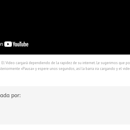
El Video cargará dependiendo de la rapidez de su internet. Le sugerimos que p
teriormente «Pausa» y espere unos segundos, así la barra ira cargando y el vide
cada por: