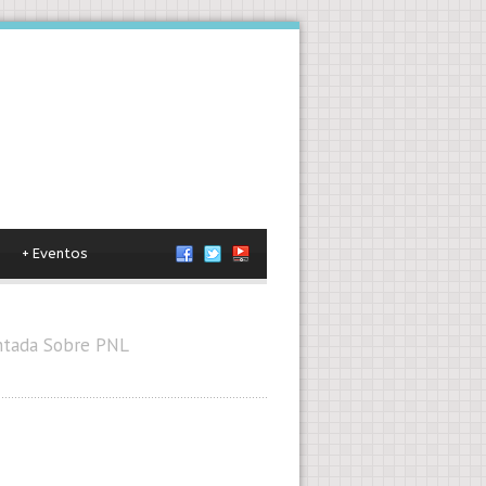
+
Eventos
entada Sobre PNL