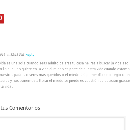
Reply
2016
at 12:13 PM
vida es una sola cuando seas adulto dejaras tu casa he iras a buscar la vida eso e
r lo que uno quiere en la vida el miedo es parte de nuestra vida cuando estamos
nuestros padres o seres mas queridos o el miedo del primer día de colegio cu
padres y nos ponemos a llorar el miedo se pierde es cuestión de decisión graci
la vida .
s tus Comentarios