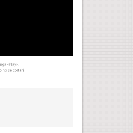
onga «Play»,
o no se cortará.