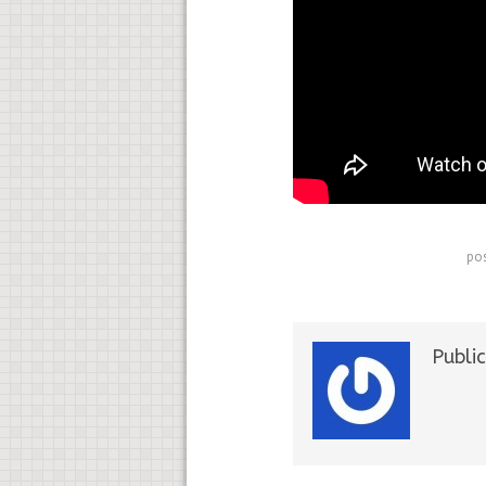
pos
Publi