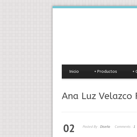
Inicio
+
Productos
+
Ana Luz Velazco 
02
Posted By :
Diseño
Comments :
1