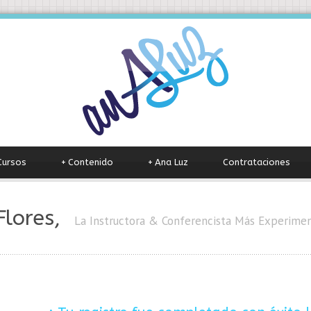
Cursos
+
Contenido
+
Ana Luz
Contrataciones
Flores,
La Instructora & Conferencista Más Experim