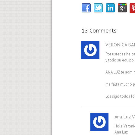
13 Comments
VERONICA BA
Por ustedes he c
y todo su equipo.
ANA LUZ te admir
Me falta mucho po
Los sigo todos lo
Ana Luz V
Hola Veroni
Ana Luz