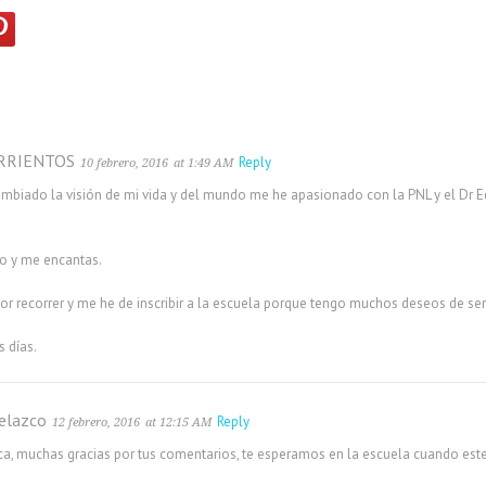
RRIENTOS
Reply
10 febrero, 2016
at 1:49 AM
ambiado la visión de mi vida y del mundo me he apasionado con la PNL y el Dr 
o y me encantas.
r recorrer y me he de inscribir a la escuela porque tengo muchos deseos de ser
s días.
elazco
Reply
12 febrero, 2016
at 12:15 AM
ca, muchas gracias por tus comentarios, te esperamos en la escuela cuando estes