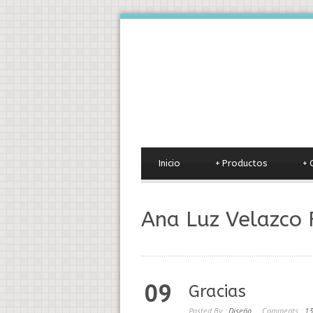
Inicio
+
Productos
+
Ana Luz Velazco 
09
Gracias
Posted By :
Diseño
Comments :
13