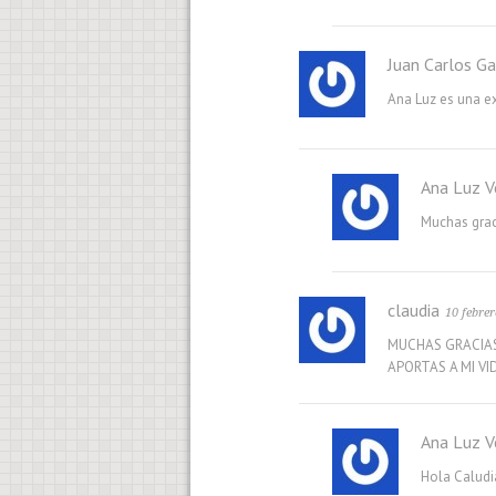
Juan Carlos Ga
Ana Luz es una ex
Ana Luz V
Muchas grac
claudia
10 febrer
MUCHAS GRACIAS
APORTAS A MI VI
Ana Luz V
Hola Caludia