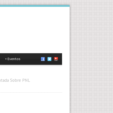
+
Eventos
entada Sobre PNL