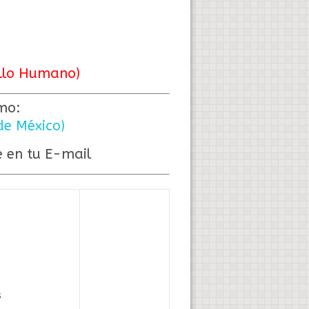
ollo Humano)
mo:
de México)
e en tu E-mail
s