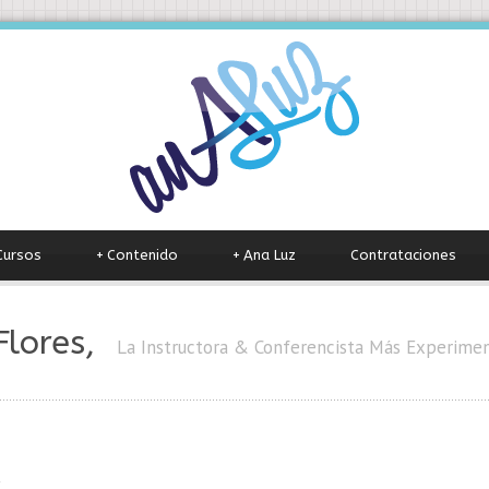
Cursos
+
Contenido
+
Ana Luz
Contrataciones
Flores,
La Instructora & Conferencista Más Experim