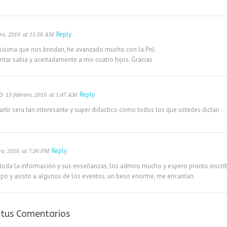
Reply
ro, 2016
at 11:56 AM
sisima que nos brindan, he avanzado mucho con la Pnl.
tar sabia y acertadamente a mis cuatro hijos. Gracias
o
Reply
13 febrero, 2016
at 1:47 AM
rtir sera tan interesante y super didactico como todos los que ustedes dictan
Reply
ro, 2016
at 7:36 PM
 toda la información y sus enseñanzas, los admiro mucho y espero pronto inscribi
mpo y asisto a algunos de los eventos, un beso enorme, me encantan.
s tus Comentarios