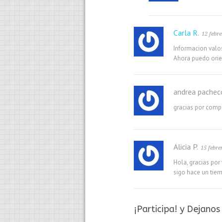
Carla R.
12 febre
Informacion valo
Ahora puedo orien
andrea pachec
gracias por compa
Alicia P.
15 febre
Hola, gracias por
sigo hace un tie
¡Participa! y Dejano