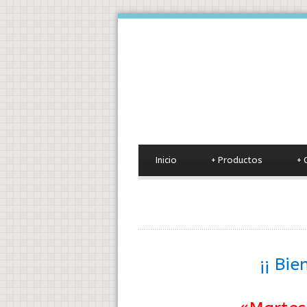
Inicio
+
Productos
+
¡¡ Bi