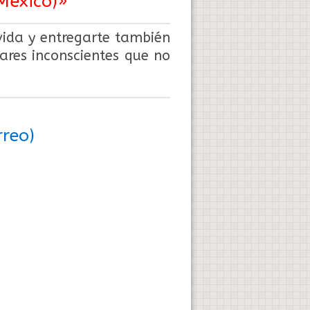
México)»
vida y entregarte también
ares inconscientes que no
rreo)