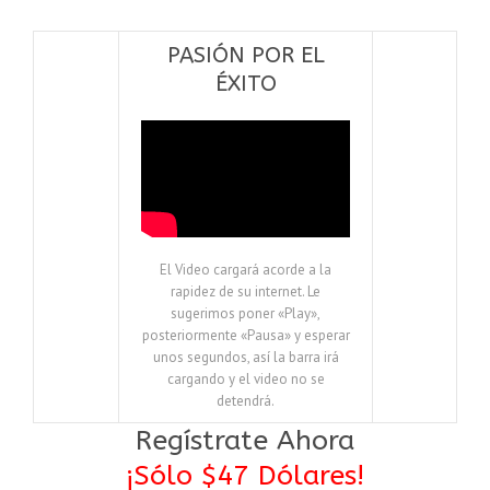
PASIÓN POR EL
ÉXITO
El Video cargará acorde a la
rapidez de su internet. Le
sugerimos poner «Play»,
posteriormente «Pausa» y esperar
unos segundos, así la barra irá
cargando y el video no se
detendrá.
Regístrate Ahora
¡Sólo $47 Dólares!